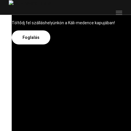
NYUGALOM ÉS STÍLUS
Toggl
naviga
Töltődj fel szálláshelyünkön a Káli-medence kapujában!
Foglalás