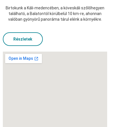
Birtokunk a Káli-medencében, a köveskáli szőlőhegyen
található, a Balatontól körülbelül 10 km-re, ahonnan
valóban gyönyörű panoráma tárul elénk a környékre.
Részletek