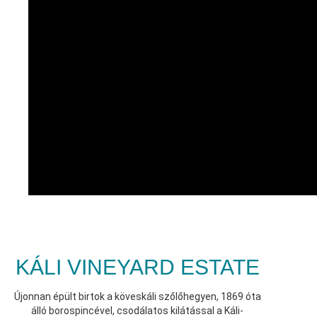
KÁLI VINEYARD ESTATE
Újonnan épült birtok a köveskáli szőlőhegyen, 1869 óta
álló borospincével, csodálatos kilátással a Káli-