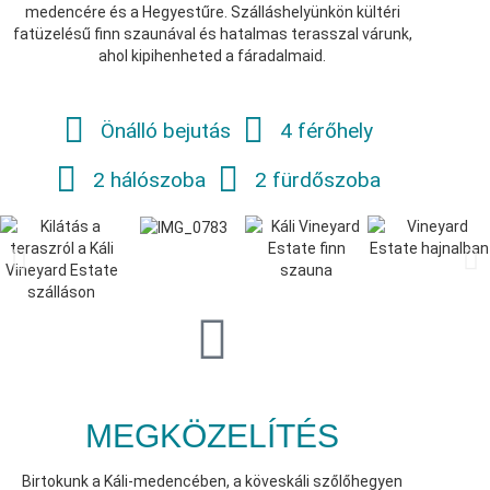
medencére és a Hegyestűre. Szálláshelyünkön kültéri
fatüzelésű finn szaunával és hatalmas terasszal várunk,
ahol kipihenheted a fáradalmaid.
Önálló bejutás
4 férőhely
2 hálószoba
2 fürdőszoba
MEGKÖZELÍTÉS
Birtokunk a Káli-medencében, a köveskáli szőlőhegyen